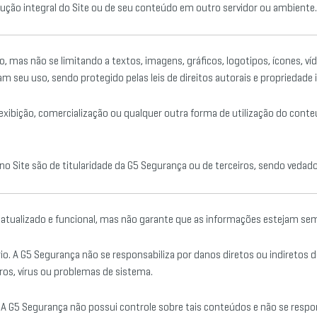
ução integral do Site ou de seu conteúdo em outro servidor ou ambiente.
o, mas não se limitando a textos, imagens, gráficos, logotipos, ícones, ví
m seu uso, sendo protegido pelas leis de direitos autorais e propriedade i
 exibição, comercialização ou qualquer outra forma de utilização do conteú
no Site são de titularidade da G5 Segurança ou de terceiros, sendo vedad
 atualizado e funcional, mas não garante que as informações estejam semp
ário. A G5 Segurança não se responsabiliza por danos diretos ou indiretos
erros, vírus ou problemas de sistema.
s. A G5 Segurança não possui controle sobre tais conteúdos e não se respon