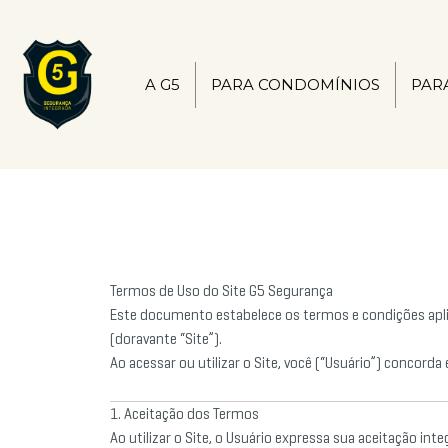
Ir
para
o
conteúdo
A G5
PARA CONDOMÍNIOS
PAR
Termos de Uso do Site G5 Segurança
Este documento estabelece os termos e condições apli
(doravante “Site”).
Ao acessar ou utilizar o Site, você (“Usuário”) concord
1. Aceitação dos Termos
Ao utilizar o Site, o Usuário expressa sua aceitação inte