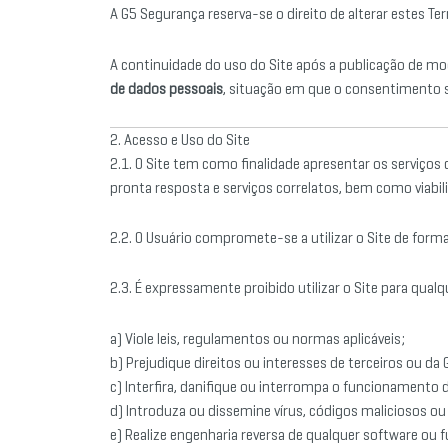
A G5 Segurança reserva-se o direito de alterar estes T
A continuidade do uso do Site após a publicação de mo
de dados pessoais
, situação em que o consentimento se
2. Acesso e Uso do Site
2.1. O Site tem como finalidade apresentar os serviços
pronta resposta e serviços correlatos, bem como viabili
2.2. O Usuário compromete-se a utilizar o Site de forma
2.3. É expressamente proibido utilizar o Site para qualq
a) Viole leis, regulamentos ou normas aplicáveis;
b) Prejudique direitos ou interesses de terceiros ou da
c) Interfira, danifique ou interrompa o funcionamento 
d) Introduza ou dissemine vírus, códigos maliciosos 
e) Realize engenharia reversa de qualquer software ou f