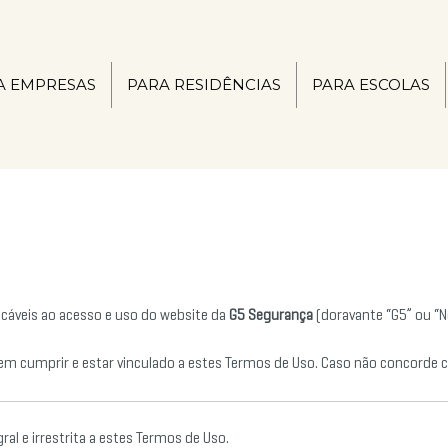
A EMPRESAS
PARA RESIDÊNCIAS
PARA ESCOLAS
cáveis ao acesso e uso do website da
G5 Segurança
(doravante “G5” ou “N
a em cumprir e estar vinculado a estes Termos de Uso. Caso não concorde co
gral e irrestrita a estes Termos de Uso.