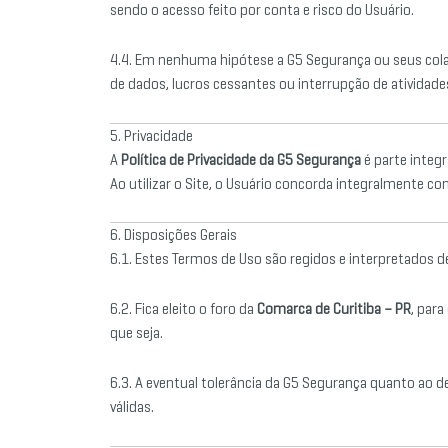
sendo o acesso feito por conta e risco do Usuário.
4.4. Em nenhuma hipótese a G5 Segurança ou seus cola
de dados, lucros cessantes ou interrupção de atividade
5. Privacidade
A
Política de Privacidade da G5 Segurança
é parte integ
Ao utilizar o Site, o Usuário concorda integralmente co
6. Disposições Gerais
6.1. Estes Termos de Uso são regidos e interpretados de
6.2. Fica eleito o foro da
Comarca de Curitiba – PR
, para
que seja.
6.3. A eventual tolerância da G5 Segurança quanto ao 
válidas.