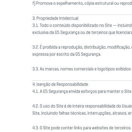
f) Promova o espelhamento, cópia estrutural ou reprod
3. Propriedade Intelectual
3.1. Todo o conteúdo disponibilizado no Site — incluind
exclusiva da G5 Segurança ou de terceiros que licenciara
3.2. É proibida a reprodução, distribuição, modificação,
expressa por escrito da G5 Segurança.
3.3. As marcas, nomes comerciais e logotipos exibidos 
4. Isenção de Responsabilidade
4.1. A G5 Segurança envida esforços para manter o Site
4.2. O uso do Site é de inteira responsabilidade do Usu
Site, incluindo falhas técnicas, interrupções, atrasos, 
4.3. O Site pode conter links para websites de terceiro