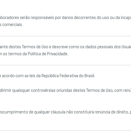
boradores serão responsáveis por danos decorrentes do uso ou da incapa
s comerciais.
rante destes Termos de Uso e descreve como os dados pessoais dos Usuári
m os termos da Política de Privacidade.
 acordo com as leis da República Federativa do Brasil.
 dirimir quaisquer controvérsias oriundas destes Termos de Uso, com renú
descumprimento de qualquer cláusula não constituirá renúncia de direit